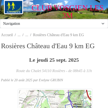
Panneau de gestion des cookies
CLUB VOSGIEN LES
3M
Accueil
Rosières Château d'Eau 9 km EG
Rosières Château d'Eau 9 km EG
Le
jeudi
25
sept.
2025
Route du Chalet
54110
Rosières
- de 08h45 à 11h
Publié le
20 août 2025
par Evelyne GRUBIN