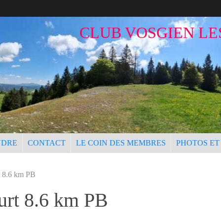
CLUB VOSGIEN LE
NDRE
CONTACT
LE COIN DES MEMBRES
PHOTOS ET
t 8.6 km PB
urt 8.6 km PB