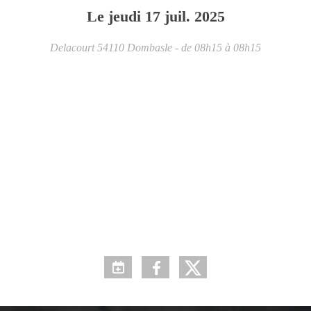
Le
jeudi
17
juil.
2025
Delacourt
54110
Dombasle
- de 08h15 à 08h15