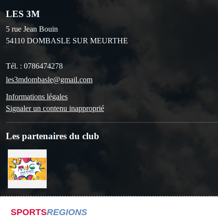
LES 3M
5 rue Jean Bouin
54110
DOMBASLE SUR MEURTHE
Tél. :
0786474278
les3mdombasle@gmail.com
Informations légales
Signaler un contenu inapproprié
Les partenaires du club
SPORTS
REGIONS