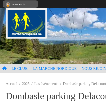
Panneau de gestion des cookies
Se connecter
LE CLUB
LA MARCHE NORDIQUE
NOUS REJOI
Accueil
2025
Les évènements
Dombasle parking Delacour
Dombasle parking Delaco