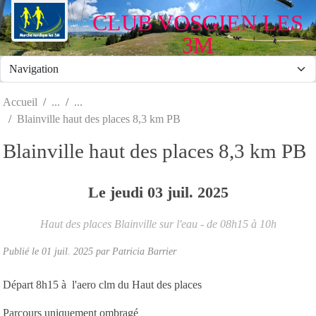
Panneau de gestion des cookies
CLUB VOSGIEN LES
3M
Accueil
Blainville haut des places 8,3 km PB
Blainville haut des places 8,3 km PB
Le
jeudi
03
juil.
2025
Haut des places
Blainville sur l'eau
- de 08h15 à 10h
Publié le
01 juil. 2025
par Patricia Barrier
Départ 8h15 à l'aero clm du Haut des places
Parcours uniquement ombragé