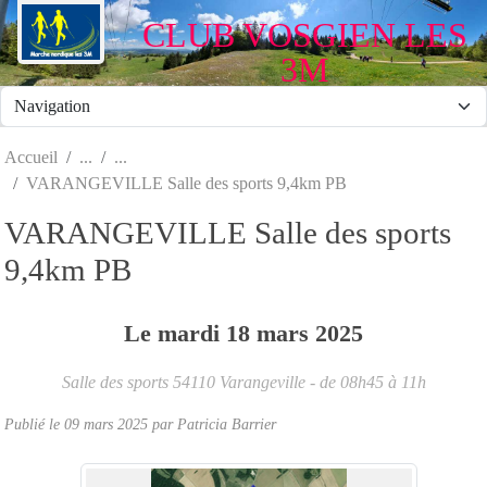
Panneau de gestion des cookies
CLUB VOSGIEN LES
3M
Accueil
VARANGEVILLE Salle des sports 9,4km PB
VARANGEVILLE Salle des sports
9,4km PB
Le
mardi
18
mars
2025
Salle des sports
54110
Varangeville
- de 08h45 à 11h
Publié le
09 mars 2025
par Patricia Barrier