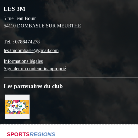
LES 3M
5 rue Jean Bouin
54110
DOMBASLE SUR MEURTHE
Tél. :
0786474278
les3mdombasle@gmail.com
Informations légales
Signaler un contenu inapproprié
Les partenaires du club
SPORTS
REGIONS