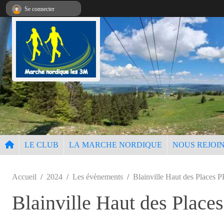
Panneau de gestion des cookies
Se connecter
LE CLUB
LA MARCHE NORDIQUE
NOUS REJOI
Accueil
2024
Les évènements
Blainville Haut des Places 
Blainville Haut des Place