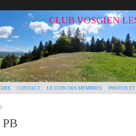
CLUB VOSGIEN LE
NDRE
CONTACT
LE COIN DES MEMBRES
PHOTOS ET
PB
s PB