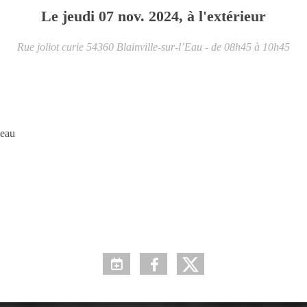
Le
jeudi
07
nov.
2024
, à l'extérieur
Rue joliot curie
54360
Blainville-sur-l’Eau
- de 08h45 à 10h45
'eau