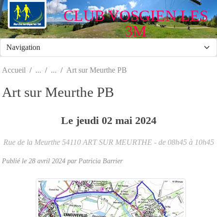
Panneau de gestion des cookies
CLUB VOSGIEN LES
3M
Accueil
Art sur Meurthe PB
Art sur Meurthe PB
Le
jeudi
02
mai
2024
Rue de la Meurthe
54110
ART SUR MEURTHE
- de 08h45 à 10h45
Publié le
28 avril 2024
par Patricia Barrier